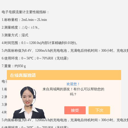
电子皂膜流量计主要性能指标：
1.
标称量程：
2mL/min
～
2L/min
2.
测量精度：△
Q
﹤±
1
％。
3.
测量方式：湿式
4.
时间范围：
0.1
～
1200.0s(
内部计算精确到
0.01
秒
)
。
5.
内装标称值为
8.4V
、
1200mA/h
的充电电池，充满电后待机时间﹥
300
小时。充电次
6.
使用环境：
0
～
50
℃；
0
～
70%RH
（无结露）
7.
重量：约
950 g
电子皂膜流量计主要性能指标：
欢迎您！
1.
标称量程：
5mL/min
～
5L/min
来自局域网的朋友！有什么可以帮助您的
吗？
2.
测量精度：△
Q
﹤±
1
％。
3.
测量方式：湿式
4.
时间范围：
0.1
～
1200.0s(
内部计算精确到
0.01
秒
)
。
5.
内装标称值为
8.4V
、
1200mA/h
的充电电池，充满电后待机时间﹥
300
小时。充电次
6.
使用环境：
0
～
50
℃；
0
～
70%RH
（无结露）