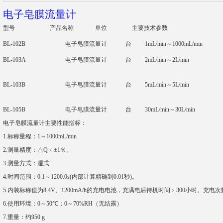
电子皂膜流量计
型号
产品名称
单位
主要技术参数
BL-102B
电子皂膜流量计
台
1mL/min～1000mL/min
BL-103A
电子皂膜流量计
台
2mL/min～2L/min
BL-103B
电子皂膜流量计
台
5mL/min～5L/min
BL-105B
电子皂膜流量计
台
30mL/min～30L/min
电子皂膜流量计主要性能指标：
1.
标称量程：
1
～
1000mL/min
2.
测量精度：△
Q
﹤±
1
％。
3.
测量方式：湿式
4.
时间范围：
0.1
～
1200.0s(
内部计算精确到
0.01
秒
)
。
5.
内装标称值为
8.4V
、
1200mA/h
的充电电池，充满电后待机时间﹥
300
小时。充电次
6.
使用环境：
0
～
50
℃；
0
～
70%RH
（无结露）
7.
重量：约
950 g