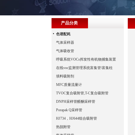
产品分类
色谱配耗
气体采样器
气体吸收管
呼吸系统VOCs挥发性有机物捕集装置
在线voc监测管理系统富集管\富集柱
填料吸附剂
MFC质量流量计
TVOC复合吸附管,T-C复合吸附管
DNPH采样管醛酮采样管
Porapak Q采样管
HJ734，HJ644组合吸附管
热脱附管