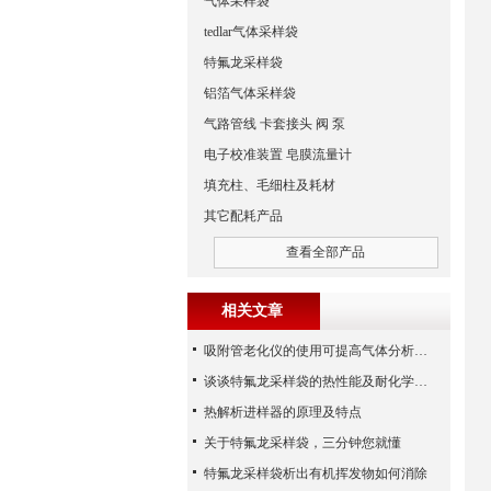
气体采样袋
tedlar气体采样袋
特氟龙采样袋
铝箔气体采样袋
气路管线 卡套接头 阀 泵
电子校准装置 皂膜流量计
填充柱、毛细柱及耗材
其它配耗产品
查看全部产品
相关文章
吸附管老化仪的使用可提高气体分析、环境监测等领域的工作效率
谈谈特氟龙采样袋的热性能及耐化学药品性能
热解析进样器的原理及特点
关于特氟龙采样袋，三分钟您就懂
特氟龙采样袋析出有机挥发物如何消除