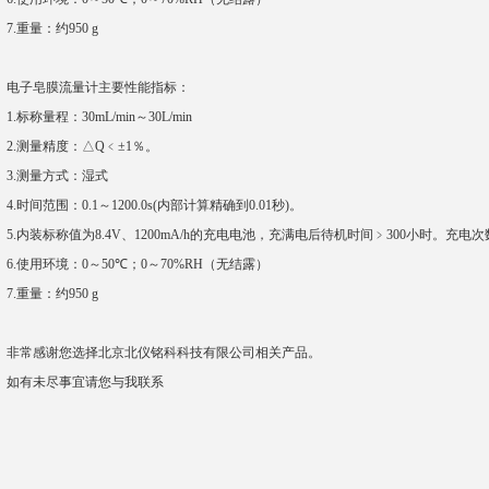
7.
重量：约
950 g
电子皂膜流量计主要性能指标：
1.
标称量程：
30mL/min
～
30L/min
2.
测量精度：△
Q
﹤±
1
％。
3.
测量方式：湿式
4.
时间范围：
0.1
～
1200.0s(
内部计算精确到
0.01
秒
)
。
5.
内装标称值为
8.4V
、
1200mA/h
的充电电池，充满电后待机时间﹥
300
小时。充电次
6.
使用环境：
0
～
50
℃；
0
～
70%RH
（无结露）
7.
重量：约
950 g
非常感谢您选择北京北仪铭科科技有限公司相关产品。
如有未尽事宜请您与我联系