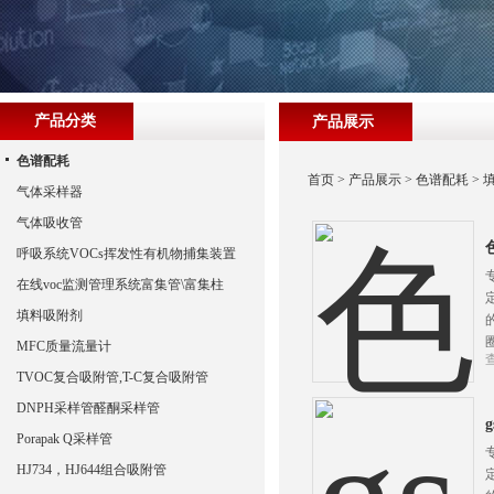
产品分类
产品展示
色谱配耗
首页
>
产品展示
>
色谱配耗
>
气体采样器
气体吸收管
色
呼吸系统VOCs挥发性有机物捕集装置
在线voc监测管理系统富集管\富集柱
填料吸附剂
MFC质量流量计
TVOC复合吸附管,T-C复合吸附管
DNPH采样管醛酮采样管
g
Porapak Q采样管
HJ734，HJ644组合吸附管