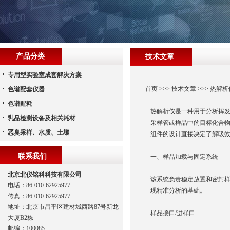
产品分类
技术文章
专用型实验室成套解决方案
首页
>>>
技术文章
>>> 热解
色谱配套仪器
色谱配耗
热解析仪是一种用于分析挥发
乳品检测设备及相关耗材
采样管或样品中的目标化合物
恶臭采样、水质、土壤
组件的设计直接决定了解吸
联系我们
一、样品加载与固定系统
北京北仪铭科科技有限公司
该系统负责稳定放置和密封
电话：86-010-62925977
现精准分析的基础。
传真：86-010-62925977
地址：北京市昌平区建材城西路87号新龙
样品接口/进样口
大厦B2栋
邮编：100085