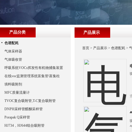
产品分类
产品展示
色谱配耗
首页
>
产品展示
>
色谱配耗
>
气体采样器
气体吸收管
呼吸系统VOCs挥发性有机物捕集装置
在线voc监测管理系统富集管\富集柱
填料吸附剂
MFC质量流量计
TVOC复合吸附管,T-C复合吸附管
DNPH采样管醛酮采样管
Porapak Q采样管
HJ734，HJ644组合吸附管