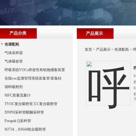
产品分类
产品展示
色谱配耗
首页
>
产品展示
>
色谱配耗
>
气体采样器
气体吸收管
呼吸系统VOCs挥发性有机物捕集装置
在线voc监测管理系统富集管\富集柱
填料吸附剂
MFC质量流量计
TVOC复合吸附管,T-C复合吸附管
DNPH采样管醛酮采样管
Porapak Q采样管
HJ734，HJ644组合吸附管