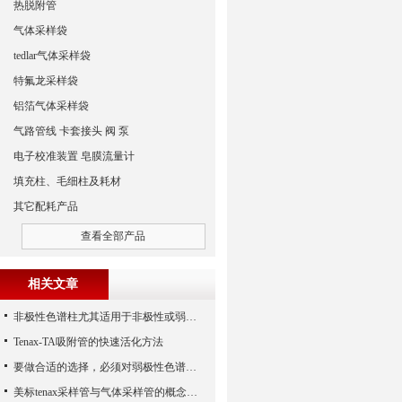
热脱附管
气体采样袋
tedlar气体采样袋
特氟龙采样袋
铝箔气体采样袋
气路管线 卡套接头 阀 泵
电子校准装置 皂膜流量计
填充柱、毛细柱及耗材
其它配耗产品
查看全部产品
相关文章
非极性色谱柱尤其适用于非极性或弱极性化合物的高效分离
Tenax-TA吸附管的快速活化方法
要做合适的选择，必须对弱极性色谱柱有一定的认识和了解
美标tenax采样管与气体采样管的概念对比