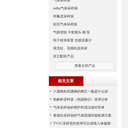
气体采样袋
tedlar气体采样袋
特氟龙采样袋
铝箔气体采样袋
气路管线 卡套接头 阀 泵
电子校准装置 皂膜流量计
填充柱、毛细柱及耗材
其它配耗产品
查看全部产品
相关文章
六通阀和四通阀的阀芯一般是什么材质的?
热解析进样器（热脱附仪）使用分析
气体采样袋的维护和清洁相对简单
泰德拉采样袋的气体阻隔性能检测方案
TVOC采样管的使用可以保障人体健康和环境质量