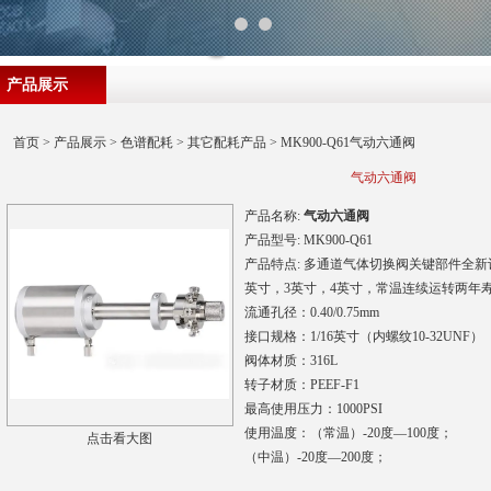
产品展示
首页
>
产品展示
>
色谱配耗
>
其它配耗产品
> MK900-Q61气动六通阀
气动六通阀
产品名称:
气动六通阀
产品型号:
MK900-Q61
产品特点:
多通道气体切换阀关键部件全新
英寸，3英寸，4英寸，常温连续运转两年
流通孔径：0.40/0.75mm
接口规格：1/16英寸（内螺纹10-32UNF）
阀体材质：316L
转子材质：PEEF-F1
最高使用压力：1000PSI
使用温度：（常温）-20度—100度；
点击看大图
（中温）-20度—200度；