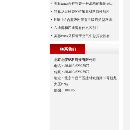
美标tenax采样管是一种成熟的吸附采样工具
特氟龙采样袋的特氟龙材料特性解析
HJ644组合型吸附管有关吸附类型及速率讲解
六通阀和四通阀有什么区别？
美标tenax采样管于空气中总挥发性有机物的采集
联系我们
北京北仪铭科科技有限公司
电话：86-010-62925977
传真：86-010-62925977
地址：北京市昌平区建材城西路87号新龙
大厦B2栋
邮编：100085