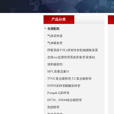
产品分类
色谱配耗
气体采样器
气体吸收管
呼吸系统VOCs挥发性有机物捕集装置
在线voc监测管理系统富集管\富集柱
填料吸附剂
MFC质量流量计
TVOC复合吸附管,T-C复合吸附管
DNPH采样管醛酮采样管
Porapak Q采样管
HJ734，HJ644组合吸附管
热脱附管