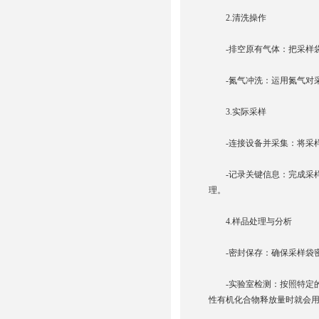
2.清洗操作
-排空原有气体：把采样袋
-氮气冲洗：运用氮气对采
3.实际采样
-连接设备并采集：将采样
-记录关键信息：完成采样
理。
4.样品处理与分析
-密封保存：确保采样袋密
-实验室检测：按照特定的分析
性有机化合物释放量时就会