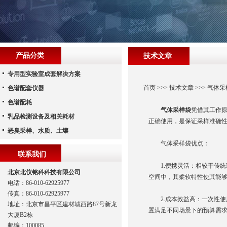
产品分类
技术文章
专用型实验室成套解决方案
首页
>>>
技术文章
>>> 气体
色谱配套仪器
色谱配耗
气体采样袋
凭借其工作
乳品检测设备及相关耗材
正确使用，是保证采样准确
恶臭采样、水质、土壤
气体采样袋优点：
联系我们
1.便携灵活：相较于传统
北京北仪铭科科技有限公司
空间中，其柔软特性使其能
电话：86-010-62925977
传真：86-010-62925977
2.成本效益高：一次性使
地址：北京市昌平区建材城西路87号新龙
置满足不同场景下的预算需
大厦B2栋
邮编：100085