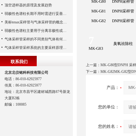
MK-G80
DNPH
采样管
顶空进样器的原理及发展趋势
MK-G81
DNPH
采样管
弱极性色谱柱长期不用时需进行妥善保存
MK-G82
DNPH
采样管
美标tenax采样管与气体采样管的概念对比
弱极性色谱柱主要用于分离非极性或弱极性化合物
7
气体采样管采样的不同类别气体有何区别？
臭氧祛除柱
气体采样管采样系统的主要采样原理说明
MK-G83
联系我们
上一篇：
MK-G80型DNPH 采样
下一篇：
MK-G82MK-G82型D
北京北仪铭科科技有限公司
电话：86-010-62925977
传真：86-010-62925977
产品：
地址：北京市昌平区建材城西路87号新龙
大厦B2栋
邮编：100085
您的单位：
您的姓名：