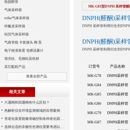
热脱附管
MK-G81型DNPH 采样管醛酮5
气体采样袋
DNPH(
醛酮)采样管
tedlar气体采样袋
DNPH
采样管利用衍生剂DNPH
特氟龙采样袋
铝箔气体采样袋
DNPH(
醛酮)采样管
气路管线 卡套接头 阀 泵
DNPH
采样管利用衍生剂DNPH
电子校准装置 皂膜流量计
填充柱、毛细柱及耗材
订货号
产品名称
其它配耗产品
MK-G78
DNPH
采样管
查看全部产品
MK-G84
DNPH
采样管
相关文章
MK-G85
DNPH
采样管
六通阀和四通阀有什么区别？
MK-G86
DNPH
采样管
热解析仪在环境监测领域的应用案例
MK-G79
DNPH
采样管
管老化装置能够准确控制各种老化因素的参数
MK-G87
DNPH
采样管
选择合适的非极性色谱柱需要考虑以下几个因素