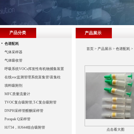
产品分类
产品展示
色谱配耗
首页
>
产品展示
>
色谱配耗
>
气体采样器
气体吸收管
呼吸系统VOCs挥发性有机物捕集装置
在线voc监测管理系统富集管\富集柱
填料吸附剂
MFC质量流量计
TVOC复合吸附管,T-C复合吸附管
DNPH采样管醛酮采样管
Porapak Q采样管
HJ734，HJ644组合吸附管
点击看大图