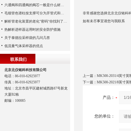
六通阀和四通阀的阀芯一般是什么材质的?
毛细管色谱柱按支撑可分为开管式和填充式两类
非常感谢您选择北京北仪铭科
如有未尽事宜请您与我联系
解析管老化装置的老化“密码“你找到了吗？
热解析进样器运用时的安全防护措施
关于泰德拉采样袋的几问几答
低流量气体采样器的优点
联系我们
北京北仪铭科科技有限公司
上一篇：
MK500-2031/4
电话：86-010-62925977
传真：86-010-62925977
下一篇：
MK500-2021/8
地址：北京市昌平区建材城西路87号新龙
大厦B2栋
产品：
邮编：100085
您的单位：