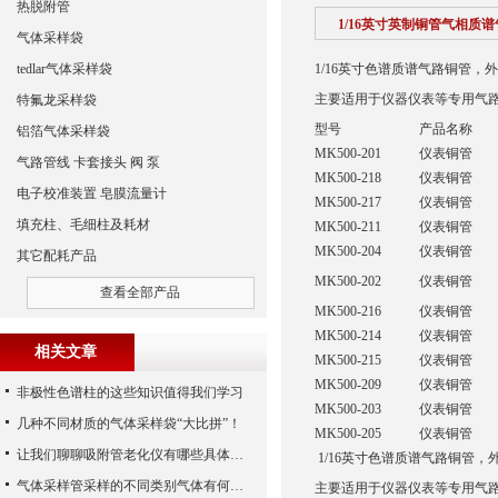
热脱附管
1/16英寸英制铜管气相质
气体采样袋
tedlar气体采样袋
1/16英寸色谱质谱气路铜管，外
主要适用于仪器仪表等专用气
特氟龙采样袋
型号
产品名称
铝箔气体采样袋
MK500-201
仪表铜管
气路管线 卡套接头 阀 泵
MK500-218
仪表铜管
电子校准装置 皂膜流量计
MK500-217
仪表铜管
填充柱、毛细柱及耗材
MK500-211
仪表铜管
MK500-204
仪表铜管
其它配耗产品
MK500-202
仪表铜管
查看全部产品
MK500-216
仪表铜管
MK500-214
仪表铜管
相关文章
MK500-215
仪表铜管
MK500-209
仪表铜管
非极性色谱柱的这些知识值得我们学习
MK500-203
仪表铜管
几种不同材质的气体采样袋“大比拼”！
MK500-205
仪表铜管
让我们聊聊吸附管老化仪有哪些具体特征
1/16
英寸色谱质谱气路铜管，外径
气体采样管采样的不同类别气体有何区别？
主要适用于仪器仪表等专用气