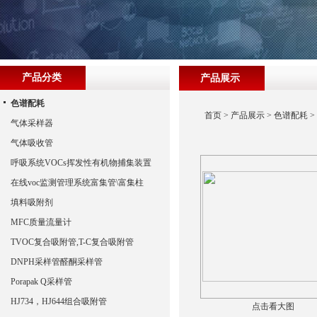
产品分类
产品展示
色谱配耗
首页
>
产品展示
>
色谱配耗
>
气体采样器
气体吸收管
呼吸系统VOCs挥发性有机物捕集装置
在线voc监测管理系统富集管\富集柱
填料吸附剂
MFC质量流量计
TVOC复合吸附管,T-C复合吸附管
DNPH采样管醛酮采样管
Porapak Q采样管
HJ734，HJ644组合吸附管
点击看大图