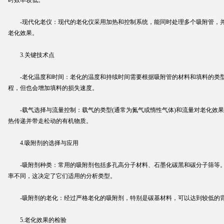
时效率较低。
-现代化老仪：现代的老化仪采用加热和控制系统，能同时处理多个吸附管，并
老化效果。
3.关键技术点
-老化温度和时间：老化的温度和持续时间需要根据吸附管的材料和填料的类型
程，但也会增加填料的损失速度。
-载气选择与流量控制：载气的类型(通常为氮气或惰性气体)和流量对老化效果
热传递并带走松动的有机物质。
4.吸附剂的选择与应用
-吸附剂种类：常用的吸附剂包括多孔高分子材料、石墨化碳黑和碳分子筛等。
率不同，这决定了它们适用的分析类型。
-吸附剂的老化：经过严格老化的吸附剂，特别是碳基材料，可以达到较低的背
5.老化效果的检验