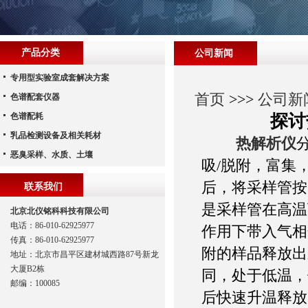
产品分类
公司新闻
专用型实验室成套解决方案
首页
>>>
公司新
色谱配套仪器
色谱配耗
探讨
乳品检测设备及相关耗材
热解析仪
恶臭采样、水质、土壤
吸/脱附，富集
后，将采样管按
联系我们
是采样管在高温
北京北仪铭科科技有限公司
电话：86-010-62925977
作用下带入气相
传真：86-010-62925977
附的样品释放出
地址：北京市昌平区建材城西路87号新龙
大厦B2栋
同，处于低温，
邮编：100085
后快速升温释放