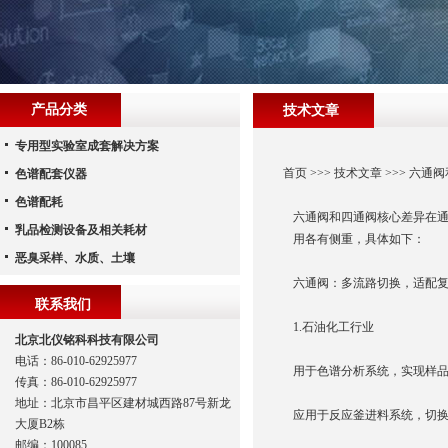
产品分类
技术文章
专用型实验室成套解决方案
首页
>>>
技术文章
>>> 六通
色谱配套仪器
色谱配耗
六通阀和四通阀核心差异在通
乳品检测设备及相关耗材
用各有侧重，具体如下：
恶臭采样、水质、土壤
六通阀：多流路切换，适配
联系我们
1.石油化工行业
北京北仪铭科科技有限公司
电话：86-010-62925977
用于色谱分析系统，实现样
传真：86-010-62925977
地址：北京市昌平区建材城西路87号新龙
应用于反应釜进料系统，切
大厦B2栋
邮编：100085